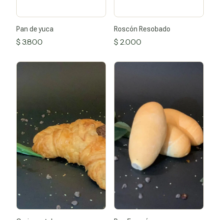
Pan de yuca
Roscón Resobado
$
3.800
$
2.000