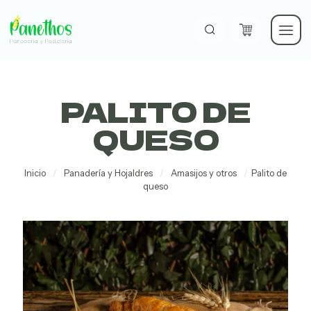
PALITO DE
Panadería
y
QUESO
Hojaldres
Inicio
/
Panadería y Hojaldres
/
Amasijos y otros
/
Palito de
queso