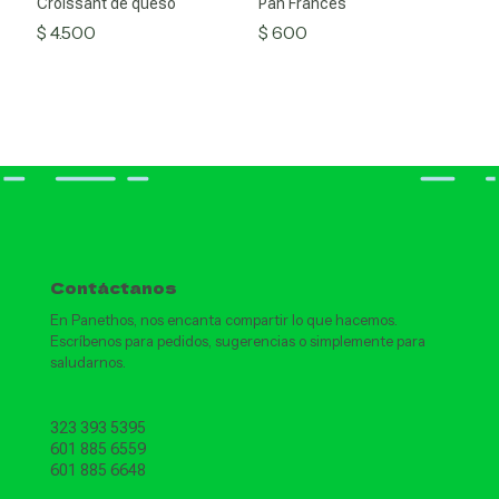
Croissant de queso
Pan Francés
$
4.500
$
600
Contáctanos
En Panethos, nos encanta compartir lo que hacemos.
Escríbenos para pedidos, sugerencias o simplemente para
saludarnos.
323 393 5395
601 885 6559
601 885 6648