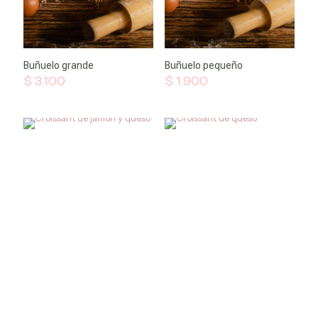
Buñuelo grande
Buñuelo pequeño
$
3.100
$
1.900
Bebidas
frías