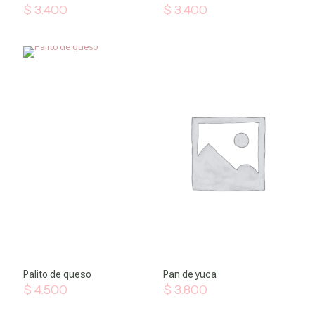
$
3.400
$
3.400
Palito de queso
Pan de yuca
$
4.500
$
3.800