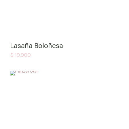
Lasaña Boloñesa
$
19.900