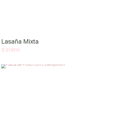
Lasaña Mixta
$
21.900