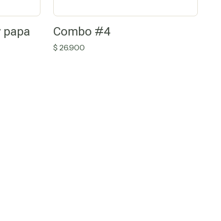
y papa
Combo #4
$
26.900