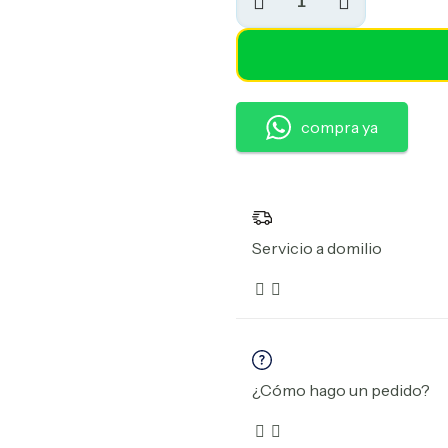
fritas
x
3
cantidad
compra ya
Servicio a domilio
¿Cómo hago un pedido?