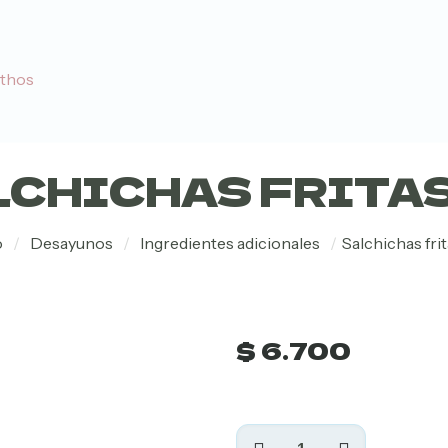
CHICHAS FRITAS
o
/
Desayunos
/
Ingredientes adicionales
/
Salchichas frit
$
6.700
Salchichas