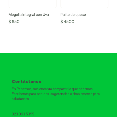
Mogolla Integral con Uva
Palito de queso
$
650
$
4.500
Contáctanos
En Panethos, nos encanta compartir lo que hacemos.
Escríbenos para pedidos, sugerencias o simplemente para
saludarnos.
323 393 5395