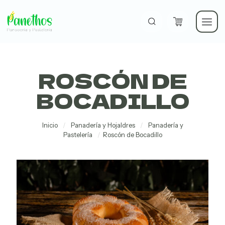
ROSCÓN DE
Panadería
y
BOCADILLO
Hojaldres
Inicio
/
Panadería y Hojaldres
/
Panadería y
Pastelería
/
Roscón de Bocadillo