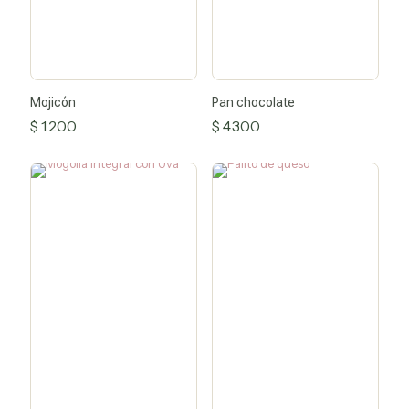
Mojicón
Pan chocolate
$
1.200
$
4.300