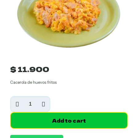
$
11.900
Cacerola de huevos fritos
Cacerola
de
Huevos
Fritos
Add to cart
cantidad