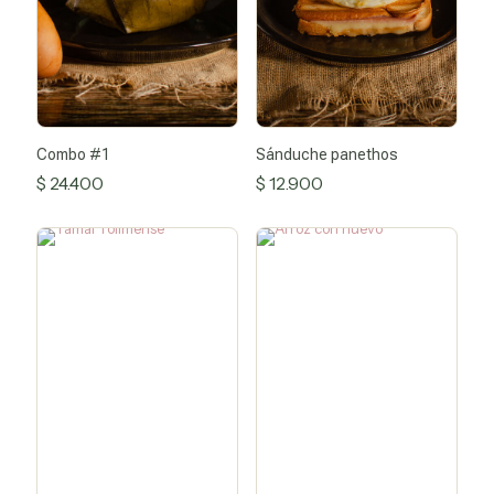
Combo #1
Sánduche panethos
$
24.400
$
12.900