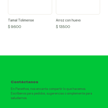
Tamal Tolimense
Arroz con huevo
$
9.600
$
13.500
Contáctanos
En Panethos, nos encanta compartir lo que hacemos.
Escríbenos para pedidos, sugerencias o simplemente para
saludarnos.