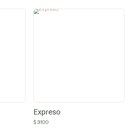
Expreso
$
3.100