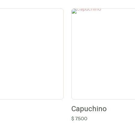
Pizzas,
Pastas
y
Cremas
Capuchino
$
7.500