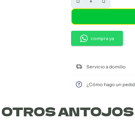
de
Frutos
Amarillos
cantidad
compra ya
Servicio a domilio
¿Cómo hago un pedi
OTROS ANTOJOS